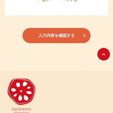
ブラウザとサーバ間を暗号化してデータを送受信す
るSSL(Secure Socket Layer)を利用しています。
●具体的な禁止事項 当サイトの利用に際し、次の行
為をしてはならないものとします。
(1)当社もしくは第三者の財産もしくはプライバシー
入力内容を確認する
等を侵害する行為、または侵害する恐れのある行
為。
(2)当社もしくは第三者に、不利益もしくは損害を与
える行為、またはその恐れのある行為。
(3)公序良俗に反する行為、またはその恐れのある行
為。
(4)犯罪行為もしくは犯罪行為に結びつく行為、また
はその恐れのある行為。
(5)他人の電子メールアドレスを登録する等、虚偽の
申告、届出を行なう行為。
(6)当社の許諾を得ない営業活動もしくは営利を目的
とする行為、またはその準備を目的とする行為。
(7)当社もしくは第三者の名誉もしくは信用を毀損す
る行為。