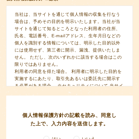
当社は、当サイトを通じて個人情報の収集を行なう
場合は、予めその目的を明示いたします。当社が当
サイトを通じて知るところとなった利用者の住所、
氏名、電話番号、E-mailアドレス、生年月日などの
個人を識別する情報については、明示した目的以外
には使用せず、第三者に開示、漏洩、提供いたしま
せん。 ただし、次のいずれかに該当する場合はこの
限りではありません。
利用者の同意を得た場合。 利用者に明示した目的を
実施するにあたり、取引先あるいは委託先に開示す
る必要がある場合。 ※セキュリティについて 当サイ
トは、取得した個人情報を安全に管理、保管するた
め、セキュリティについてできる限りの注意を払っ
ています。個人情報等の機密性の高い情報を保存す
るコンピュータ機器は、外部ネットワークからの不
個人情報保護方針の記載を読み、同意し
正なアクセスによって、データが漏洩したり改竄さ
た上で、入力内容を送信します。
れたりしないよう厳重なセキュリティ管理を行って
います。 また、情報の送信フォームには、利用者の
はい
いいえ